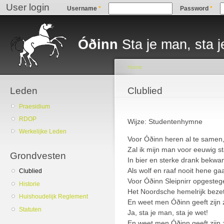
User login
Sk
Username
*
Password
*
ma
Main menu
co
Óðinn
Sta je man, sta j
Home
Leden
You are here
Clublied
Praesidium
RDOP
Wijze: Studentenhymne
Werkelijke Leden
Voor Óðinn heren al te samen
Zal ik mijn man voor eeuwig s
Grondvesten
In bier en sterke drank bekw
Als wolf en raaf nooit hene ga
Clublied
Voor Óðinn Sleipnirr opgesteg
Historie
Het Noordsche hemelrijk bezet
Huishoudelijk Reglement
En weet men Óðinn geeft zijn
Statuten
Ja, sta je man, sta je wet!
En weet men Óðinn geeft zijn